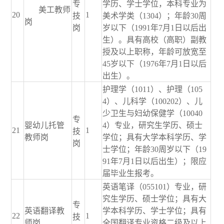
专
学历、学士学位，本科专业为
美工教师
20
1
技
美术学类（1304）；年龄30周
岗
岗
岁以下（1991年7月1日以后出
生）。具有高校（高职）副教
授及以上职称，年龄可放宽至
45岁以下（1976年7月1日以后
出生）。
护理学（1011）、护理（105
4）、儿科学（100202）、儿
少卫生与妇幼保健学（10040
专
婴幼儿托管
4）专业，研究生学历、硕士
21
1
技
教师岗
学位；具有大学本科学历、学
岗
士学位；年龄30周岁以下（19
91年7月1日以后出生）；限应
届毕业生报考。
英语笔译（055101）专业，研
究生学历、硕士学位；具有大
专
英语翻译教
学本科学历、学士学位；具有
22
1
技
师岗
全国翻译专业资格二级及以上