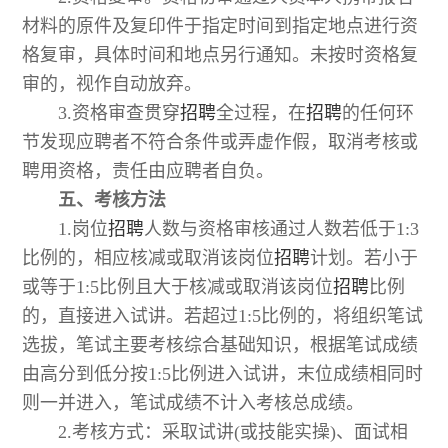
材料的原件及复印件于指定时间到指定地点进行资
格复审，具体时间和地点另行通知。未按时资格复
审的，视作自动放弃。
3.资格审查贯穿
招聘
全过程，在
招聘
的任何环
节发现应聘者不符合条件或弄虚作假，取消考核或
聘用资格，责任由应聘者自负。
五、考核方法
1.岗位
招聘
人数与资格审核通过人数若低于1:3
比例的，相应核减或取消该岗位
招聘
计划。若小于
或等于1:5比例且大于核减或取消该岗位
招聘
比例
的，直接进入试讲。若超过1:5比例的，将组织笔试
选拔，笔试主要考核综合基础知识，根据笔试成绩
由高分到低分按1:5比例进入试讲，末位成绩相同时
则一并进入，笔试成绩不计入考核总成绩。
2.考核方式：采取试讲(或技能实操)、面试相