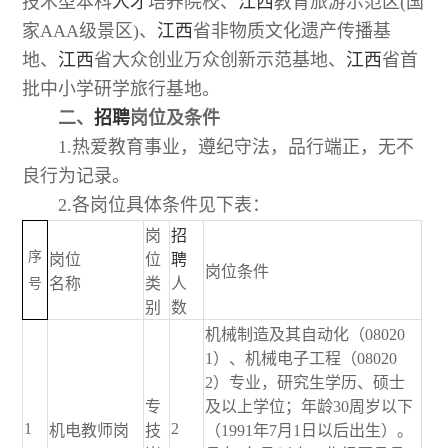
技术型本科
人才
培养院校、
江西
教育旅游示范区(国
家AAA级景区)、
江西
省非物质文化遗产传播基
地、
江西
省大众创业万众创新示范基地、
江西
省首
批中小学研学旅行基地。
二、
招聘
岗位及条件
1.热爱教育事业，遵纪守法，品行端正，无不
良行为记录。
2.各岗位具体条件见下表：
岗
招
序
岗位
位
聘
岗位条件
名称
类
人
号
别
数
机械制造及其自动化（08020
1）、机械电子工程（08020
2）专业，研究生学历、硕士
专
及以上学位；年龄30周岁以下
1
2
机电教师岗
技
（1991年7月1日以后出生）。