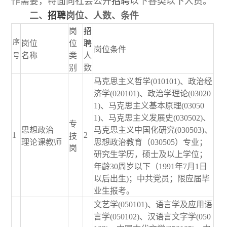
作需要，特面向社会公开
招聘
以下各类以下人员。
二、
招聘
岗位、人数、条件
岗
招
序
岗位
位
聘
岗位条件
名称
类
人
号
别
数
马克思主义哲学(010101)、政治经
济学(020101)、政治学理论(03020
1)、马克思主义基本原理(03050
1)、马克思主义发展史(030502)、
专
思想政治
马克思主义中国化研究(030503)、
1
2
技
理论课教师
思想政治教育（030505）专业；
岗
研究生学历，硕士及以上学位；
年龄30周岁以下（1991年7月1日
以后出生)；中共党员；限应届毕
业生报考。
文艺学(050101)、语言学及应用语
言学(050102)、汉语言文字学(050