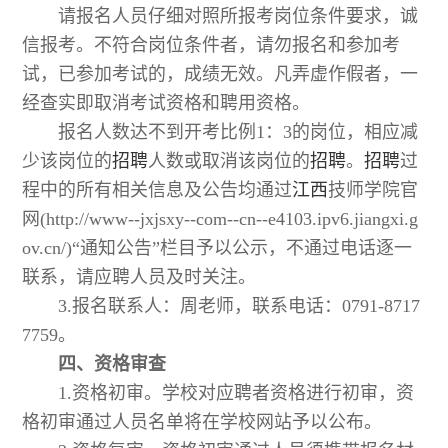
请报名人员仔细对照所报考岗位条件要求，诚
信报考。不符合岗位条件者，请勿报名和参加考
试，已参加考试的，成绩无效。凡弄虚作假者，一
经查实即取消考试资格和聘用资格。
报名人数达不到开考比例1：3的岗位，相应减
少该岗位的
招聘
人数或取消该岗位的
招聘
。
招聘
过
程中的所有相关信息及公告均通过
江西
技师学院官
网(http://www--jxjsxy--com--cn--e4103.ipv6.jiangxi.g
ov.cn/)“通知公告”栏目予以公示，不通过电话逐一
联系，请应聘人员及时关注。
3.报名联系人：周老师，联系电话：0791-8717
7759。
四、资格审查
1.资格初审。学校对应聘者资格进行初审，资
格初审通过人员名单将在学校网站予以公布。