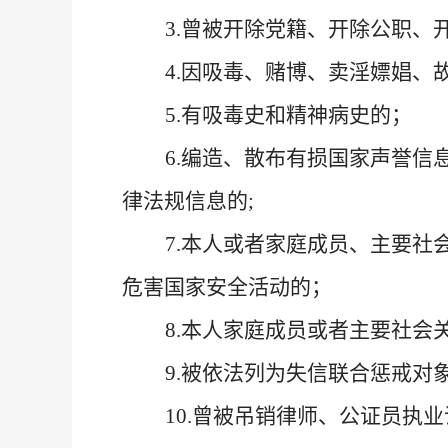
3.
曾
被
开除党籍、
开除公职、
4
.因吸毒、赌博
、卖淫
嫖娼、
5.
有吸毒史和精神病史的；
6.
编造、散布有损国家声誉信
律法规信息的
;
7.
本人或者家庭成员、主要社
危害国家安全活动的；
8.
本人家庭成员
或者
主要社会
9.被依法列为失信联合惩戒对
10.
曾
被吊销律师、公证员执业