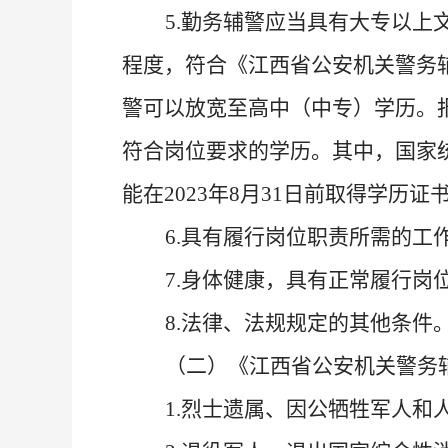
5
.
勤务辅警应当具有大专以上
程度，符合《江西省公安机关警务
警可以放宽至高中（中专）学历
。
符合岗位要求的学历
。
其中，国家
能在
202
3
年
8
月
31日
前取得学历证
6
.
具有履行岗位职责所需的工
7
.
身体健康，具有正常履行岗
8
.
法律、法规规定的其他条件
（
二
）《江西省公安机关警务
1
.
烈士遗属、因公牺牲军人和