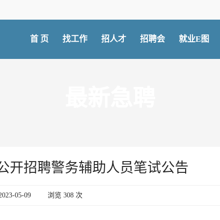
首 页
找工作
招人才
招聘会
就业E图
最新急聘
厅公开招聘警务辅助人员笔试公告
23-05-09
浏览
308
次