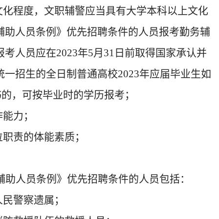
文化程度，文职辅警应当具有大学本科以上文化
辅助人员条例》优先招聘条件的人员
报考
勤务辅
报考
人员
应
在202
3
年
5
月
31
日前取
得国家承认并
统一招生的全日制普通高校
202
3
年应
届
毕业生如
书的，可按毕业时的学历报考
；
作能力；
位职责
的
体能素质；
。
辅助人员条例》优先招聘条件的人员包括：
人民警察遗属；