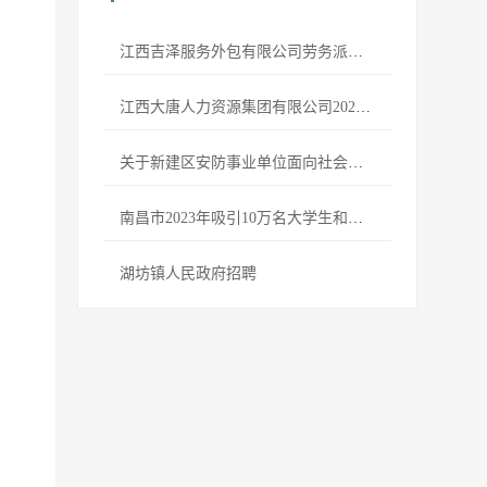
江西吉泽服务外包有限公司劳务派遣人员招聘公告
江西大唐人力资源集团有限公司2023年劳务派遣临时岗位人员公开招聘公告
关于新建区安防事业单位面向社会公开招聘专业巡逻防控队员资格审查及面试的公告
南昌市2023年吸引10万名大学生和技能人才来昌创业就业“百场校招”专场招聘会——合肥站
湖坊镇人民政府招聘