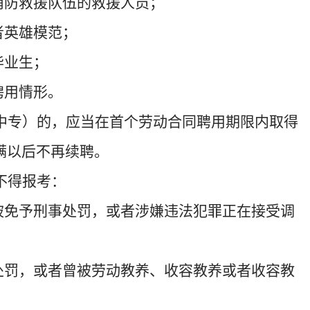
消防救援队伍的救援人员；
者英雄模范；
毕业生；
聘用情形。
中专）的，应当
在首
个
劳
动合同聘用期限内取得
满以后不再续聘。
不得
报考：
被免予刑事处罚，或者
涉嫌违法犯罪正在接受调
处罚，或者曾被劳动教养、收容教养或者
收容教