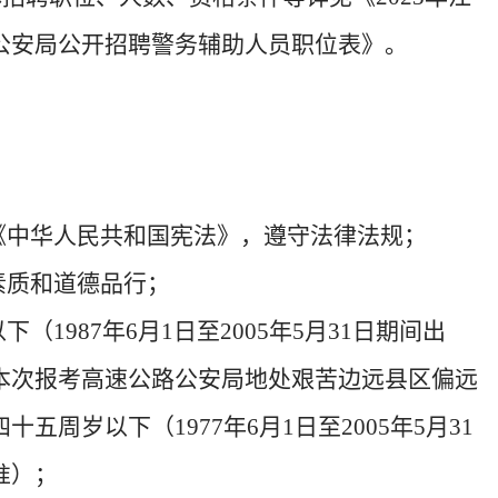
公安局
公开招聘警务辅助人员职位表
》
。
《中华人民共和国宪法》，遵守法律法规；
素质和道德品行；
以下
（198
7
年
6
月
1
日
至
2005年
5
月
31
日期间出
本次报考
高速公路公安局
地处艰苦边远县区偏远
四十五周岁以下（
1977年
6
月
1
日
至
2005年
5
月
31
准）；