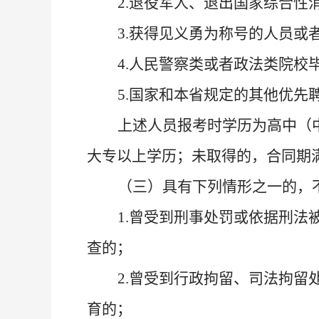
2
.
退役军人、退出国家综合性
3
.
获得见义勇为称号的人员或
4
.
人民警察类或者政法类院校
5
.
国家和本省规定的其他优先
上述人员
报考
时学历为高中（
大专以上学历；未取得的，合同期
（
三
）具有下列情形之一的，
1
.
曾
受
到
刑事处罚或
依据刑法
查的；
2
.
曾
受
到
行政拘留、司法拘留
育
的；