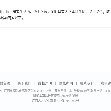
(105108)；博士研究生学历、博士学位，同时具有大学本科学历、学士学位；取
龄40周岁以下。
站首页
关于我们
版权声明
隐私声明
联系我们
意见建
|
|
|
|
|
：江西省南昌市高新区昌东大道7199号中节能国际中心1号楼18-19层 联系电话：400-888
浏览本网站推荐使用
Chrome浏览器
江西人才就业网
赣ICP备16007559号