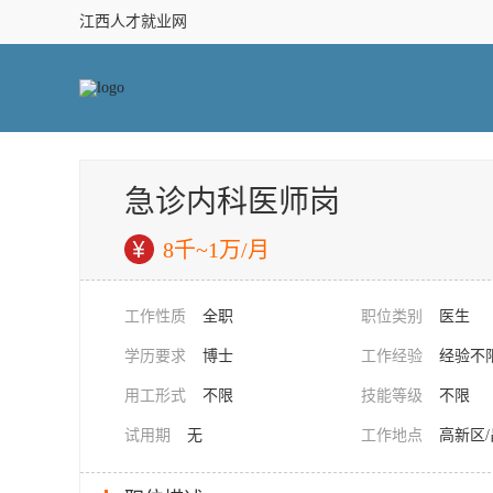
江西人才就业网
急诊内科医师岗
8千~1万/月
工作性质
全职
职位类别
医生
学历要求
博士
工作经验
经验不
用工形式
不限
技能等级
不限
试用期
无
工作地点
高新区