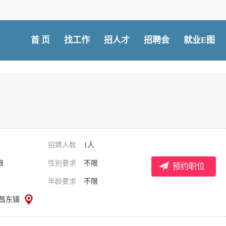
首 页
找工作
招人才
招聘会
就业E图
招聘人数
1人
限
性别要求
不限
预约职位
年龄要求
不限
/昌东镇