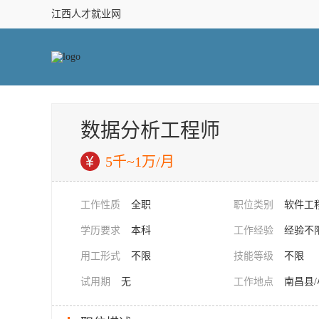
江西人才就业网
数据分析工程师
5千~1万/月
工作性质
全职
职位类别
软件工
学历要求
本科
工作经验
经验不
用工形式
不限
技能等级
不限
试用期
无
工作地点
南昌县