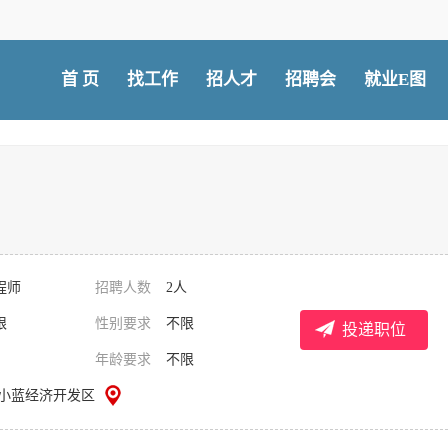
首 页
找工作
招人才
招聘会
就业E图
程师
招聘人数
2人
限
性别要求
不限
投递职位
年龄要求
不限
/小蓝经济开发区