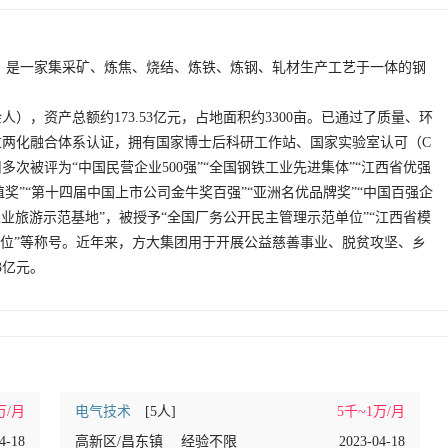
07）是一家集采矿、炼焦、烧结、炼铁、炼钢、轧材生产工艺于一体的钢
。
余人），资产总额约173.53亿元，占地面积约3300亩。已通过了质量、环
两化融合体系认证，拥有国家博士后科研工作站、国家实验室认可（C
次被评为“中国民营企业500强”“全国钢铁工业先进集体”“江西省优强
价值奖”“第十四届中国上市公司金牛奖百强”“亚洲名优品牌奖”“中国百强企
工业旅游示范基地”，被授予“全国厂务公开民主管理示范单位”“江西省模
单位”等称号。近年来，方大集团用于开展公益慈善事业、脱贫攻坚、乡
3亿元。
万/月
电气技术
[5人]
5千~1万/月
4-18
高新区/昌东镇
经验不限
2023-04-18