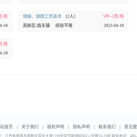
万/月
烧结、球团工艺技术
[2人]
5千~1万/月
4-18
高新区/昌东镇
经验不限
2023-04-18
万/月
4-18
站首页
关于我们
版权声明
隐私声明
联系我们
意见建
|
|
|
|
|
：江西省南昌市高新区昌东大道7199号中节能国际中心1号楼18-19层 联系电话：400-888