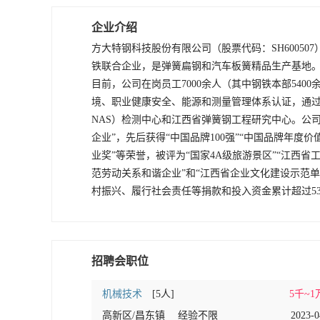
企业介绍
方大特钢科技股份有限公司（股票代码：SH6005
铁联合企业，是弹簧扁钢和汽车板簧精品生产基地
目前，公司在岗员工7000余人（其中钢铁本部5400
境、职业健康安全、能源和测量管理体系认证，通过
NAS）检测中心和江西省弹簧钢工程研究中心。公司多
企业”，先后获得“中国品牌100强”“中国品牌年度
业奖”等荣誉，被评为“国家4A级旅游景区”“江西省
范劳动关系和谐企业”和“江西省企业文化建设示范
村振兴、履行社会责任等捐款和投入资金累计超过5
招聘会职位
机械技术
[5人]
5千~1
高新区/昌东镇
经验不限
2023-0