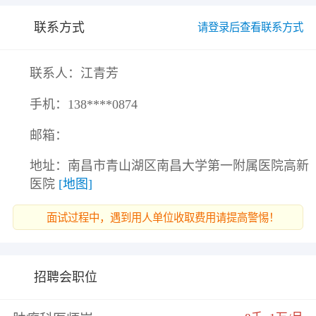
家公立综合医院。医院配有高端MRI、CT等先进的
联系方式
请登录后查看联系方式
诊断治疗设备，按照电子病历六级标准进行信息化
建设，打造智能化医院。 医院建成后将由南昌大学
联系人：江青芳
第一附属医院管理，共享南昌大学第一附属医院优
质的医疗资源，南昌大学第一附属医院派驻40余位
手机：
138****0874
骨干专家，与南昌大学第一附属医院实行同质化管
邮箱：
理。
地址：南昌市青山湖区南昌大学第一附属医院高新
医院
[地图]
面试过程中，遇到用人单位收取费用请提高警惕！
招聘会职位